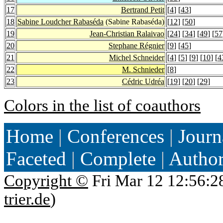
17
Bertrand Petit
[
4
] [
43
]
18
Sabine Loudcher Rabaséda
(Sabine Rabaséda)
[
12
] [
50
]
19
Jean-Christian Ralaivao
[
24
] [
34
] [
49
] [
57
20
Stephane Régnier
[
9
] [
45
]
21
Michel Schneider
[
4
] [
5
] [
9
] [
10
] [
4
22
M. Schnieder
[
8
]
23
Cédric Udréa
[
19
] [
20
] [
29
]
Colors in the list of coauthors
Home
|
Conferences
|
Journ
Faceted
|
Complete
|
Autho
Copyright ©
Fri Mar 12 12:56:2
trier.de
)