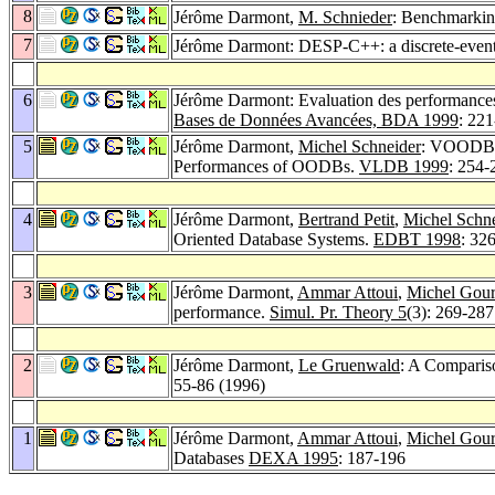
8
Jérôme Darmont,
M. Schnieder
: Benchmarki
7
Jérôme Darmont: DESP-C++: a discrete-event
6
Jérôme Darmont: Evaluation des performanc
Bases de Données Avancées, BDA 1999
: 22
5
Jérôme Darmont,
Michel Schneider
: VOODB: 
Performances of OODBs.
VLDB 1999
: 254-
4
Jérôme Darmont,
Bertrand Petit
,
Michel Schn
Oriented Database Systems.
EDBT 1998
: 32
3
Jérôme Darmont,
Ammar Attoui
,
Michel Gou
performance.
Simul. Pr. Theory 5
(3): 269-287
2
Jérôme Darmont,
Le Gruenwald
: A Comparis
55-86 (1996)
1
Jérôme Darmont,
Ammar Attoui
,
Michel Gou
Databases
DEXA 1995
: 187-196