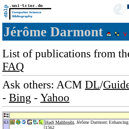
Jérôme Darmont
List of publications from t
FAQ
Ask others: ACM
DL
/
Guid
-
Bing
-
Yahoo
63
Hadj Mahboubi
, Jérôme Darmont: Enhancing
1562