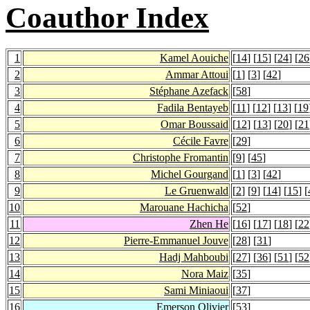
Coauthor Index
1
Kamel Aouiche
[
14
] [
15
] [
24
] [
26
2
Ammar Attoui
[
1
] [
3
] [
42
]
3
Stéphane Azefack
[
58
]
4
Fadila Bentayeb
[
11
] [
12
] [
13
] [
19
5
Omar Boussaid
[
12
] [
13
] [
20
] [
21
6
Cécile Favre
[
29
]
7
Christophe Fromantin
[
9
] [
45
]
8
Michel Gourgand
[
1
] [
3
] [
42
]
9
Le Gruenwald
[
2
] [
9
] [
14
] [
15
] [
10
Marouane Hachicha
[
52
]
11
Zhen He
[
16
] [
17
] [
18
] [
22
12
Pierre-Emmanuel Jouve
[
28
] [
31
]
13
Hadj Mahboubi
[
27
] [
36
] [
51
] [
52
14
Nora Maiz
[
35
]
15
Sami Miniaoui
[
37
]
16
Emerson Olivier
[
53
]