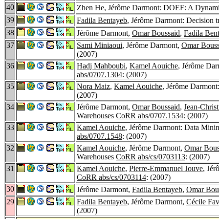
40
Zhen He
, Jérôme Darmont: DOEF: A Dynami
39
Fadila Bentayeb
, Jérôme Darmont: Decision t
38
Jérôme Darmont,
Omar Boussaid
,
Fadila Ben
37
Sami Miniaoui
, Jérôme Darmont,
Omar Bouss
(2007)
36
Hadj Mahboubi
,
Kamel Aouiche
, Jérôme Dar
abs/0707.1304
: (2007)
35
Nora Maiz
,
Kamel Aouiche
, Jérôme Darmont: 
(2007)
34
Jérôme Darmont,
Omar Boussaid
,
Jean-Christ
Warehouses
CoRR abs/0707.1534
: (2007)
33
Kamel Aouiche
, Jérôme Darmont: Data Minin
abs/0707.1548
: (2007)
32
Kamel Aouiche
, Jérôme Darmont,
Omar Bous
Warehouses
CoRR abs/cs/0703113
: (2007)
31
Kamel Aouiche
,
Pierre-Emmanuel Jouve
, Jé
CoRR abs/cs/0703114
: (2007)
30
Jérôme Darmont,
Fadila Bentayeb
,
Omar Bou
29
Fadila Bentayeb
, Jérôme Darmont,
Cécile Fav
(2007)