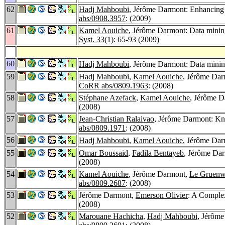
62
Hadj Mahboubi
, Jérôme Darmont: Enhancin
abs/0908.3957
: (2009)
61
Kamel Aouiche
, Jérôme Darmont: Data mining
Syst. 33
(1): 65-93 (2009)
60
Hadj Mahboubi
, Jérôme Darmont: Data mini
59
Hadj Mahboubi
,
Kamel Aouiche
, Jérôme Dar
CoRR abs/0809.1963
: (2008)
58
Stéphane Azefack
,
Kamel Aouiche
, Jérôme D
(2008)
57
Jean-Christian Ralaivao
, Jérôme Darmont: Kn
abs/0809.1971
: (2008)
56
Hadj Mahboubi
,
Kamel Aouiche
, Jérôme Da
55
Omar Boussaid
,
Fadila Bentayeb
, Jérôme Da
(2008)
54
Kamel Aouiche
, Jérôme Darmont,
Le Gruenw
abs/0809.2687
: (2008)
53
Jérôme Darmont,
Emerson Olivier
: A Comple
(2008)
52
Marouane Hachicha
,
Hadj Mahboubi
, Jérôm