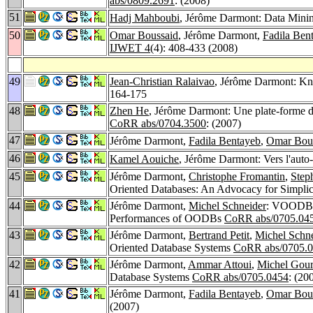
abs/0809.2691
: (2008)
51
Hadj Mahboubi
, Jérôme Darmont: Data Min
50
Omar Boussaid
, Jérôme Darmont,
Fadila Ben
IJWET 4
(4): 408-433 (2008)
49
Jean-Christian Ralaivao
, Jérôme Darmont: Kn
164-175
48
Zhen He
, Jérôme Darmont: Une plate-forme d
CoRR abs/0704.3500
: (2007)
47
Jérôme Darmont,
Fadila Bentayeb
,
Omar Bou
46
Kamel Aouiche
, Jérôme Darmont: Vers l'auto
45
Jérôme Darmont,
Christophe Fromantin
,
Step
Oriented Databases: An Advocacy for Simpli
44
Jérôme Darmont,
Michel Schneider
: VOODB: 
Performances of OODBs
CoRR abs/0705.04
43
Jérôme Darmont,
Bertrand Petit
,
Michel Schn
Oriented Database Systems
CoRR abs/0705.
42
Jérôme Darmont,
Ammar Attoui
,
Michel Gou
Database Systems
CoRR abs/0705.0454
: (20
41
Jérôme Darmont,
Fadila Bentayeb
,
Omar Bou
(2007)