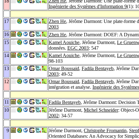
18
Zhen He
, Jérôme Darmont: Une plate-forme d
Ingénierie des Systèmes d'Information 9
(1): 
17
Zhen He
, Jérôme Darmont: Une plate-forme d
2003
16
Zhen He
, Jérôme Darmont: DOEF: A Dynami
15
Kamel Aouiche
, Jérôme Darmont,
Le Gruenw
données.
EGC 2003
: 547
14
Kamel Aouiche
, Jérôme Darmont,
Le Gruenw
98-103
13
Omar Boussaid
,
Fadila Bentayeb
, Jérôme Dar
2003
: 49-52
12
Omar Boussaid
,
Fadila Bentayeb
, Jérôme Da
intégration et analyse.
Ingénierie des Systèmes
11
Fadila Bentayeb
, Jérôme Darmont: Decision 
10
Jérôme Darmont,
Michel Schneider
: Object-
2002
: 34-57
9
Jérôme Darmont,
Christophe Fromantin
,
Step
Oriented Databases: An Advocacy for Simplic