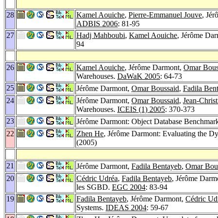
28
Kamel Aouiche
,
Pierre-Emmanuel Jouve
, Jé
ADBIS 2006
: 81-95
27
Hadj Mahboubi
,
Kamel Aouiche
, Jérôme Dar
94
26
Kamel Aouiche
, Jérôme Darmont,
Omar Bous
Warehouses.
DaWaK 2005
: 64-73
25
Jérôme Darmont,
Omar Boussaid
,
Fadila Ben
24
Jérôme Darmont,
Omar Boussaid
,
Jean-Christ
Warehouses.
ICEIS (1) 2005
: 370-373
23
Jérôme Darmont: Object Database Benchmar
22
Zhen He
, Jérôme Darmont: Evaluating the D
(2005)
21
Jérôme Darmont,
Fadila Bentayeb
,
Omar Bou
20
Cédric Udréa
,
Fadila Bentayeb
, Jérôme Darm
les SGBD.
EGC 2004
: 83-94
19
Fadila Bentayeb
, Jérôme Darmont,
Cédric Ud
Systems.
IDEAS 2004
: 59-67