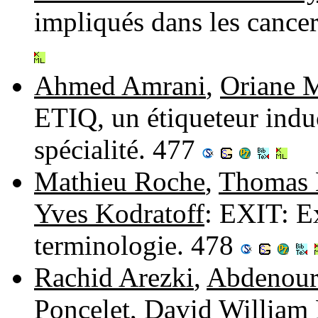
impliqués dans les cance
Ahmed Amrani
,
Oriane M
ETIQ, un étiqueteur induc
spécialité. 477
Mathieu Roche
,
Thomas 
Yves Kodratoff
: EXIT: Ex
terminologie. 478
Rachid Arezki
,
Abdenour
Poncelet
,
David William 