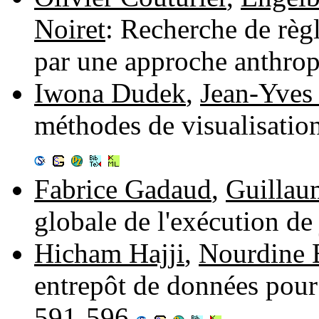
Noiret
: Recherche de règl
par une approche anthro
Iwona Dudek
,
Jean-Yves 
méthodes de visualisation
Fabrice Gadaud
,
Guillau
globale de l'exécution d
Hicham Hajji
,
Nourdine 
entrepôt de données pour 
591-596