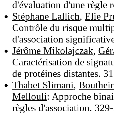
d'évaluation d'une règle 
Stéphane Lallich
,
Elie P
Contrôle du risque multip
d'association significati
Jérôme Mikolajczak
,
Gér
Caractérisation de signat
de protéines distantes. 
Thabet Slimani
,
Bouthei
Mellouli
: Approche binai
règles d'association. 32