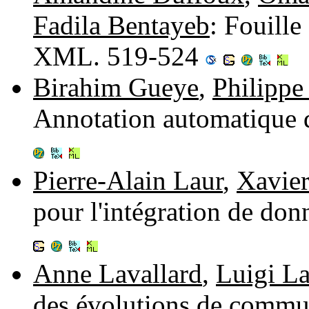
Fadila Bentayeb
: Fouille
XML. 519-524
Birahim Gueye
,
Philippe
Annotation automatique
Pierre-Alain Laur
,
Xavier
pour l'intégration de do
Anne Lavallard
,
Luigi La
des évolutions de commun