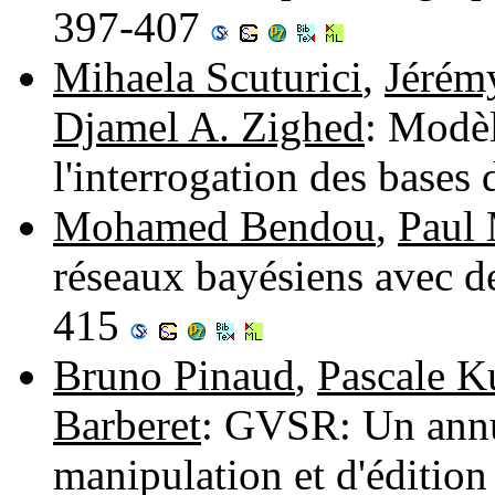
397-407
Mihaela Scuturici
,
Jérém
Djamel A. Zighed
: Modè
l'interrogation des bases
Mohamed Bendou
,
Paul
réseaux bayésiens avec 
415
Bruno Pinaud
,
Pascale K
Barberet
: GVSR: Un annua
manipulation et d'éditio