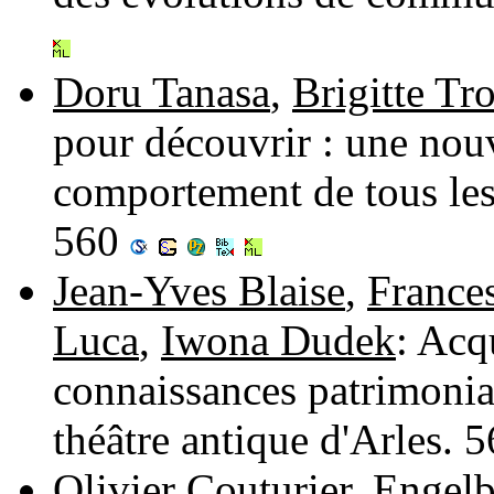
Doru Tanasa
,
Brigitte Tr
pour découvrir : une nou
comportement de tous les 
560
Jean-Yves Blaise
,
France
Luca
,
Iwona Dudek
: Acq
connaissances patrimonial
théâtre antique d'Arles.
Olivier Couturier
,
Engelb