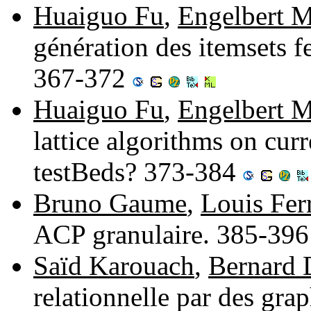
Huaiguo Fu
,
Engelbert 
génération des itemsets f
367-372
Huaiguo Fu
,
Engelbert 
lattice algorithms on cur
testBeds? 373-384
Bruno Gaume
,
Louis Fer
ACP granulaire. 385-39
Saïd Karouach
,
Bernard 
relationnelle par des grap