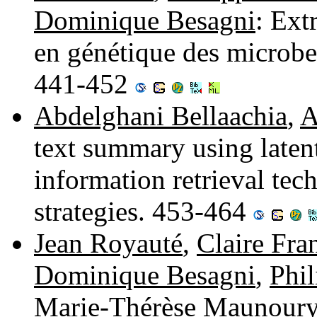
Dominique Besagni
: Ext
en génétique des microb
441-452
Abdelghani Bellaachia
,
A
text summary using laten
information retrieval tec
strategies. 453-464
Jean Royauté
,
Claire Fra
Dominique Besagni
,
Phi
Marie-Thérèse Maunour