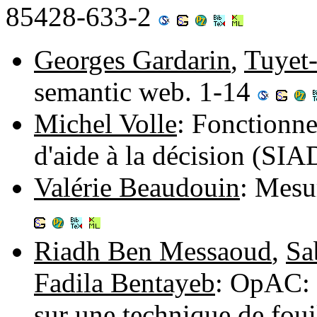
85428-633-2
Georges Gardarin
,
Tuyet
semantic web. 1-14
Michel Volle
: Fonctionn
d'aide à la décision (SI
Valérie Beaudouin
: Mesu
Riadh Ben Messaoud
,
Sa
Fadila Bentayeb
: OpAC: 
sur une technique de fou