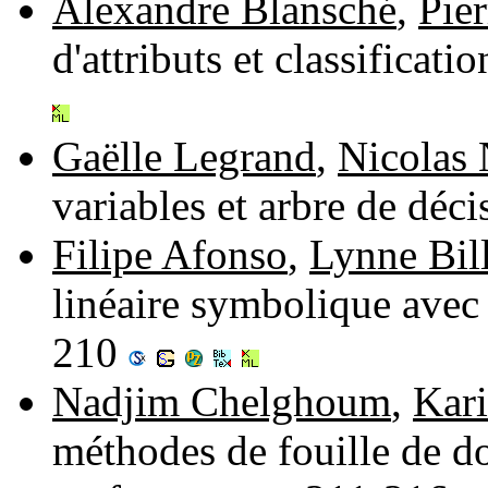
Alexandre Blansché
,
Pie
d'attributs et classificat
Gaëlle Legrand
,
Nicolas 
variables et arbre de déc
Filipe Afonso
,
Lynne Bil
linéaire symbolique avec
210
Nadjim Chelghoum
,
Kari
méthodes de fouille de do