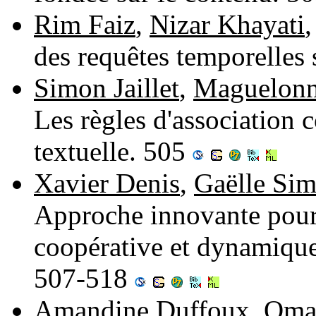
Rim Faiz
,
Nizar Khayati
des requêtes temporelles
Simon Jaillet
,
Maguelonne
Les règles d'association 
textuelle. 505
Xavier Denis
,
Gaëlle Si
Approche innovante pour l
coopérative et dynamique 
507-518
Amandine Duffoux
,
Oma