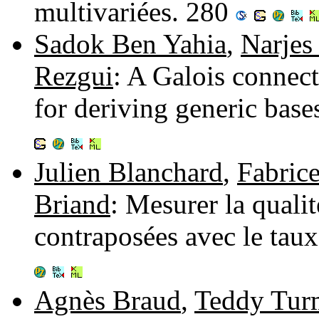
multivariées. 280
Sadok Ben Yahia
,
Narjes
Rezgui
: A Galois connec
for deriving generic base
Julien Blanchard
,
Fabrice
Briand
: Mesurer la qualit
contraposées avec le tau
Agnès Braud
,
Teddy Tur