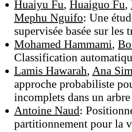
Huaiyu Fu
,
Huaiguo Fu
,
Mephu Nguifo
: Une étud
supervisée basée sur les t
Mohamed Hammami
,
Bo
Classification automatiq
Lamis Hawarah
,
Ana Sim
approche probabiliste pou
incomplets dans un arbre
Antoine Naud
: Position
partitionnement pour la v