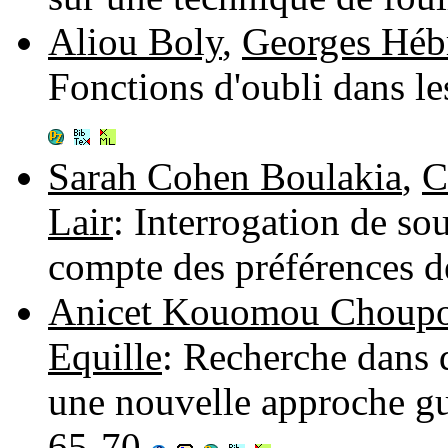
Aliou Boly
,
Georges Hébr
Fonctions d'oubli dans l
Sarah Cohen Boulakia
,
C
Lair
: Interrogation de so
compte des préférences de
Anicet Kouomou Choup
Equille
: Recherche dans d
une nouvelle approche gui
65-70