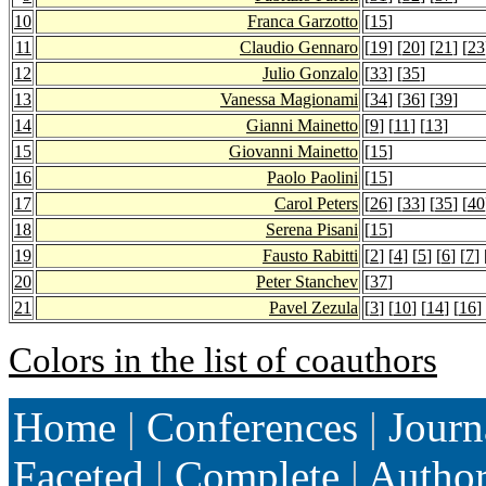
10
Franca Garzotto
[
15
]
11
Claudio Gennaro
[
19
] [
20
] [
21
] [
23
12
Julio Gonzalo
[
33
] [
35
]
13
Vanessa Magionami
[
34
] [
36
] [
39
]
14
Gianni Mainetto
[
9
] [
11
] [
13
]
15
Giovanni Mainetto
[
15
]
16
Paolo Paolini
[
15
]
17
Carol Peters
[
26
] [
33
] [
35
] [
40
18
Serena Pisani
[
15
]
19
Fausto Rabitti
[
2
] [
4
] [
5
] [
6
] [
7
] 
20
Peter Stanchev
[
37
]
21
Pavel Zezula
[
3
] [
10
] [
14
] [
16
]
Colors in the list of coauthors
Home
|
Conferences
|
Journ
Faceted
|
Complete
|
Autho