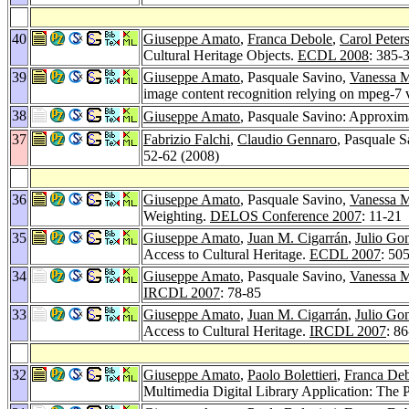
40
Giuseppe Amato
,
Franca Debole
,
Carol Peter
Cultural Heritage Objects.
ECDL 2008
: 385-
39
Giuseppe Amato
, Pasquale Savino,
Vanessa 
image content recognition relying on mpeg-7 v
38
Giuseppe Amato
, Pasquale Savino: Approxima
37
Fabrizio Falchi
,
Claudio Gennaro
, Pasquale 
52-62 (2008)
36
Giuseppe Amato
, Pasquale Savino,
Vanessa 
Weighting.
DELOS Conference 2007
: 11-21
35
Giuseppe Amato
,
Juan M. Cigarrán
,
Julio Go
Access to Cultural Heritage.
ECDL 2007
: 50
34
Giuseppe Amato
, Pasquale Savino,
Vanessa 
IRCDL 2007
: 78-85
33
Giuseppe Amato
,
Juan M. Cigarrán
,
Julio Go
Access to Cultural Heritage.
IRCDL 2007
: 8
32
Giuseppe Amato
,
Paolo Bolettieri
,
Franca De
Multimedia Digital Library Application: The