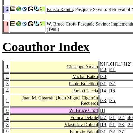
2
Fausto Rabitti
, Pasquale Savino: Retrieval o
1
W. Bruce Croft
, Pasquale Savino: Implementi
(1988)
Coauthor Index
[
9
] [
10
] [
11
] [
12
] 
1
Giuseppe Amato
[
40
] [
41
]
2
Michal Batko
[
30
]
3
Paolo Bolettieri
[
31
] [
32
]
4
Paolo Ciaccia
[
14
] [
16
]
Juan M. Cigarrán
(Juan Miguel Cigarrán
5
[
33
] [
35
]
Recuero)
6
W. Bruce Croft
[
1
]
7
Franca Debole
[
27
] [
31
] [
32
] [
40
8
Vlastislav Dohnal
[
19
] [
21
] [
23
] [
25
9
Fabrizio Falchi
[
31
] [
32
] [
37
]