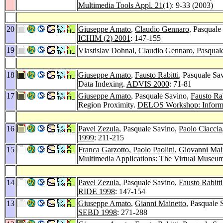
Multimedia Tools Appl. 21
(1): 9-33 (2003)
20
Giuseppe Amato
,
Claudio Gennaro
, Pasqual
ICHIM (2) 2001
: 147-155
19
Vlastislav Dohnal
,
Claudio Gennaro
, Pasqual
18
Giuseppe Amato
,
Fausto Rabitti
, Pasquale Sa
Data Indexing.
ADVIS 2000
: 71-81
17
Giuseppe Amato
, Pasquale Savino,
Fausto Rab
Region Proximity.
DELOS Workshop: Informati
16
Pavel Zezula
, Pasquale Savino,
Paolo Ciaccia
1999
: 211-215
15
Franca Garzotto
,
Paolo Paolini
,
Giovanni Mai
Multimedia Applications: The Virtual Museum
14
Pavel Zezula
, Pasquale Savino,
Fausto Rabitti
RIDE 1998
: 147-154
13
Giuseppe Amato
,
Gianni Mainetto
, Pasquale
SEBD 1998
: 271-288