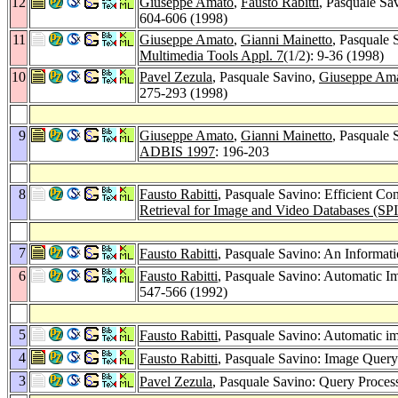
12
Giuseppe Amato
,
Fausto Rabitti
, Pasquale S
604-606 (1998)
11
Giuseppe Amato
,
Gianni Mainetto
, Pasquale 
Multimedia Tools Appl. 7
(1/2): 9-36 (1998)
10
Pavel Zezula
, Pasquale Savino,
Giuseppe Am
275-293 (1998)
9
Giuseppe Amato
,
Gianni Mainetto
, Pasquale 
ADBIS 1997
: 196-203
8
Fausto Rabitti
, Pasquale Savino: Efficient Co
Retrieval for Image and Video Databases (SP
7
Fausto Rabitti
, Pasquale Savino: An Informat
6
Fausto Rabitti
, Pasquale Savino: Automatic I
547-566 (1992)
5
Fausto Rabitti
, Pasquale Savino: Automatic im
4
Fausto Rabitti
, Pasquale Savino: Image Query
3
Pavel Zezula
, Pasquale Savino: Query Proce