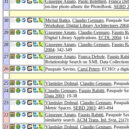
31
Giuseppe Amato
,
Paolo Bolettieri
,
Franca De
on-line photo album: the PhotoBook.
SEBD 2
30
Michal Batko
,
Claudio Gennaro
, Pasquale Sa
Workshop: Digital Library Architectures 2004
29
Giuseppe Amato
,
Claudio Gennaro
,
Fausto Ra
Digital Library Applications.
ECDL 2004
: 14
28
Giuseppe Amato
,
Claudio Gennaro
,
Fausto Ra
2004
: 342-349
27
Giuseppe Amato
,
Franca Debole
,
Fausto Rabit
Relationship Search on XML Data Collection
26
Pasquale Savino,
Carol Peters
: ECHO: a digita
25
Vlastislav Dohnal
,
Claudio Gennaro
, Pasqual
24
Claudio Gennaro
,
Fausto Rabitti
, Pasquale S
Data 2003
: 19-38
23
Vlastislav Dohnal
,
Claudio Gennaro
, Pasqual
Metric Spaces.
SEBD 2003
: 483-494
22
Giuseppe Amato
,
Fausto Rabitti
, Pasquale Sa
similarity search.
ACM Trans. Inf. Syst. 21
(2)
21
Vlastislav Dohnal
,
Claudio Gennaro
, Pasqual