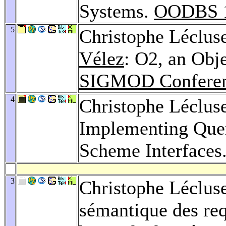
Systems.
OODBS 
5
Christophe Léclus
Vélez
: O2, an Obj
SIGMOD Conferen
4
Christophe Léclus
Implementing Quer
Scheme Interfaces
3
Christophe Léclus
sémantique des req