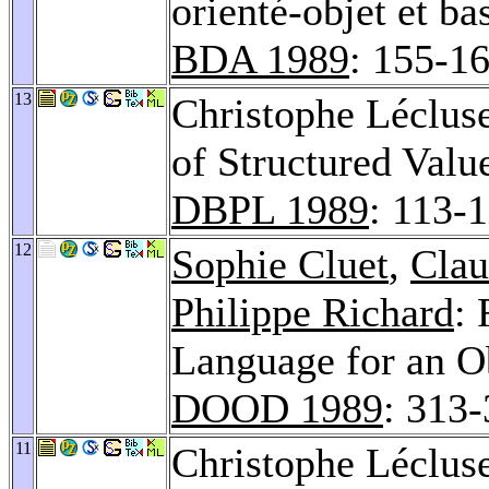
orienté-objet et ba
BDA 1989
: 155-1
13
Christophe Léclus
of Structured Valu
DBPL 1989
: 113-
12
Sophie Cluet
,
Clau
Philippe Richard
:
Language for an O
DOOD 1989
: 313
11
Christophe Léclus