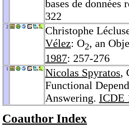
bases de données r
322
2
Christophe Léclus
Vélez
: O
, an Obj
2
1987
: 257-276
1
Nicolas Spyratos
,
Functional Depend
Answering.
ICDE 
Coauthor Index