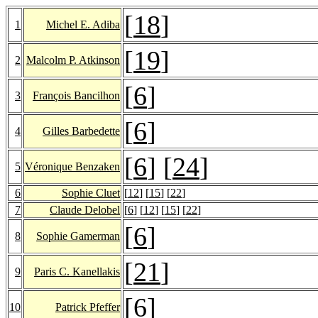
[
18
]
1
Michel E. Adiba
[
19
]
2
Malcolm P. Atkinson
[
6
]
3
François Bancilhon
[
6
]
4
Gilles Barbedette
[
6
] [
24
]
5
Véronique Benzaken
6
Sophie Cluet
[
12
] [
15
] [
22
]
7
Claude Delobel
[
6
] [
12
] [
15
] [
22
]
[
6
]
8
Sophie Gamerman
[
21
]
9
Paris C. Kanellakis
[
6
]
10
Patrick Pfeffer