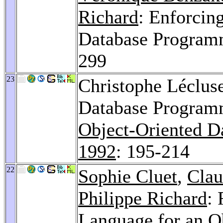
Richard
: Enforcing
Database Program
299
23
Christophe Léclus
Database Program
Object-Oriented D
1992
: 195-214
22
Sophie Cluet
,
Clau
Philippe Richard
:
Language for an O