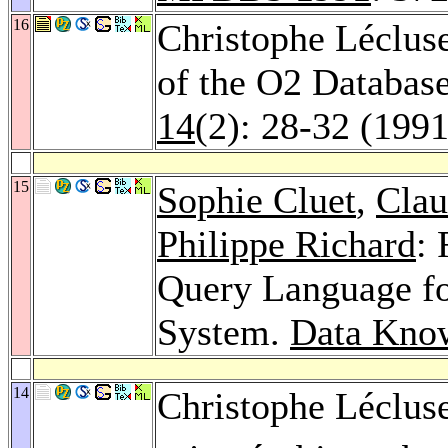
16
Christophe Léclus
of the O2 Databas
14
(2): 28-32 (1991
15
Sophie Cluet
,
Clau
Philippe Richard
:
Query Language fo
System.
Data Know
14
Christophe Léclus