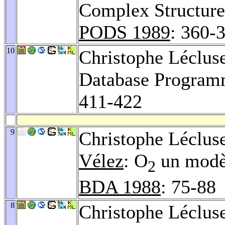
Complex Structure
PODS 1989
: 360-
10
Christophe Léclus
Database Program
411-422
9
Christophe Léclus
Vélez
: O
un modèl
2
BDA 1988
: 75-88
8
Christophe Léclus