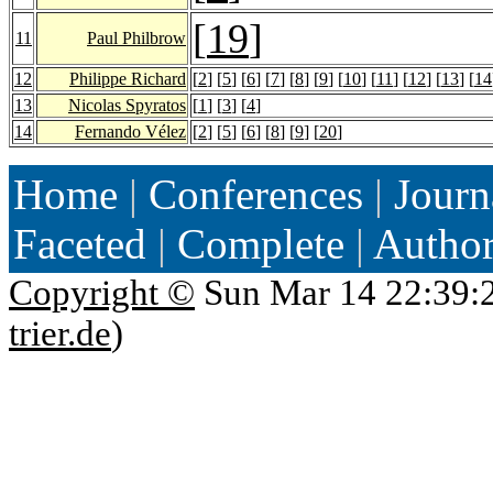
[
19
]
11
Paul Philbrow
12
Philippe Richard
[
2
] [
5
] [
6
] [
7
] [
8
] [
9
] [
10
] [
11
] [
12
] [
13
] [
14
13
Nicolas Spyratos
[
1
] [
3
] [
4
]
14
Fernando Vélez
[
2
] [
5
] [
6
] [
8
] [
9
] [
20
]
Home
|
Conferences
|
Journ
Faceted
|
Complete
|
Autho
Copyright ©
Sun Mar 14 22:39:
trier.de
)