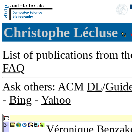
Christophe Lécluse
List of publications from t
FAQ
Ask others: ACM
DL
/
Guid
-
Bing
-
Yahoo
24
Véronique Benzak