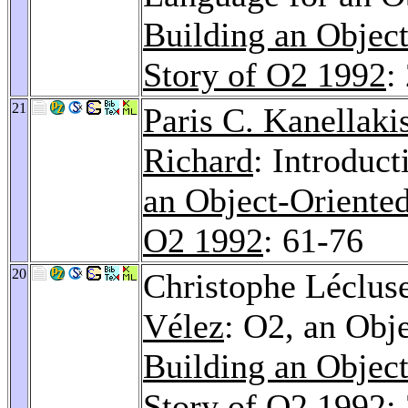
Building an Objec
Story of O2 1992
:
21
Paris C. Kanellaki
Richard
: Introduc
an Object-Oriente
O2 1992
: 61-76
20
Christophe Léclus
Vélez
: O2, an Obj
Building an Objec
Story of O2 1992
: