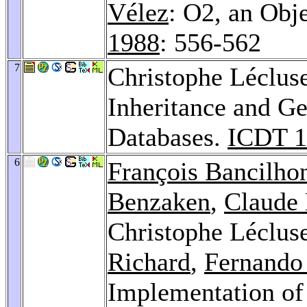
Vélez
: O2, an Obj
1988
: 556-562
7
Christophe Léclus
Inheritance and Ge
Databases.
ICDT 1
6
François Bancilho
Benzaken
,
Claude 
Christophe Léclus
Richard
,
Fernando
Implementation of