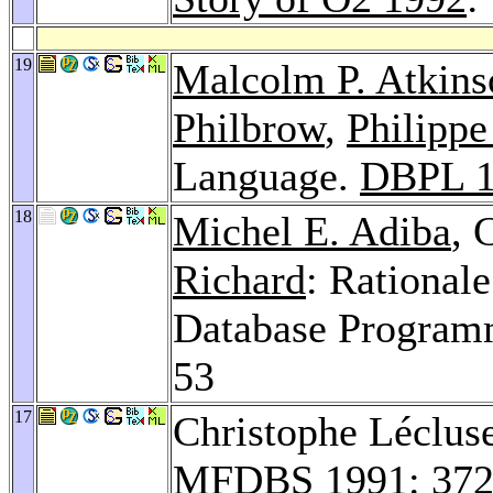
19
Malcolm P. Atkins
Philbrow
,
Philippe
Language.
DBPL 1
18
Michel E. Adiba
, 
Richard
: Rational
Database Program
53
17
Christophe Lécluse
MFDBS 1991
: 37