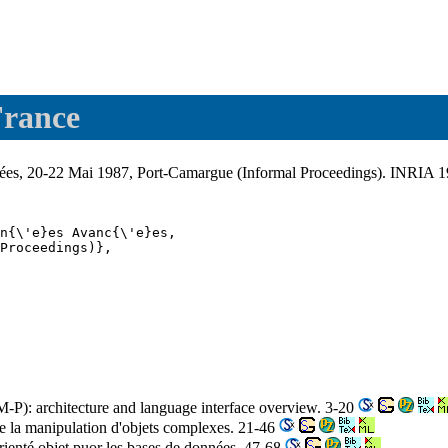
France
cées, 20-22 Mai 1987, Port-Camargue (Informal Proceedings). INRIA 
n{\'e}es Avanc{\'e}es,

Proceedings)},

P): architecture and language interface overview. 3-20
e la manipulation d'objets complexes. 21-46
ienté objet puor les bases de données. 47-68