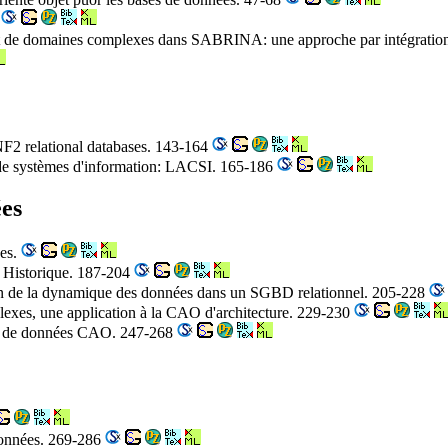
8
t de domaines complexes dans SABRINA: une approche par intégration 
r NF2 relational databases. 143-164
n de systèmes d'information: LACSI. 165-186
es
ées.
 Historique. 187-204
on de la dynamique des données dans un SGBD relationnel. 205-228
plexes, une application à la CAO d'architecture. 229-230
ses de données CAO. 247-268
 données. 269-286