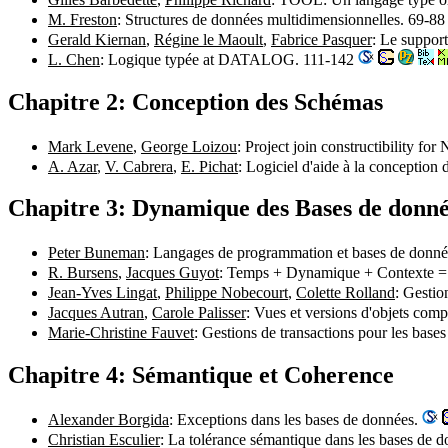
M. Freston
: Structures de données multidimensionnelles. 69-8
Gerald Kiernan
,
Régine le Maoult
,
Fabrice Pasquer
: Le suppor
L. Chen
: Logique typée at DATALOG. 111-142
Chapitre 2: Conception des Schémas
Mark Levene
,
George Loizou
: Project join constructibility fo
A. Azar
,
V. Cabrera
,
E. Pichat
: Logiciel d'aide à la conceptio
Chapitre 3: Dynamique des Bases de donné
Peter Buneman
: Langages de programmation et bases de donn
R. Bursens
,
Jacques Guyot
: Temps + Dynamique + Contexte =
Jean-Yves Lingat
,
Philippe Nobecourt
,
Colette Rolland
: Gesti
Jacques Autran
,
Carole Palisser
: Vues et versions d'objets com
Marie-Christine Fauvet
: Gestions de transactions pour les ba
Chapitre 4: Sémantique et Coherence
Alexander Borgida
: Exceptions dans les bases de données.
Christian Esculier
: La tolérance sémantique dans les bases de