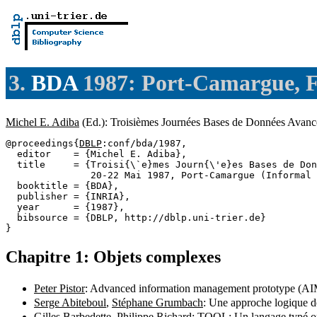
3.
BDA
1987: Port-Camargue, 
Michel E. Adiba
(Ed.): Troisièmes Journées Bases de Données Avan
@proceedings{
DBLP
:conf/bda/1987,

  editor    = {Michel E. Adiba},

  title     = {Troisi{\`e}mes Journ{\'e}es Bases de Don
               20-22 Mai 1987, Port-Camargue (Informal 
  booktitle = {BDA},

  publisher = {INRIA},

  year      = {1987},

  bibsource = {DBLP, http://dblp.uni-trier.de}

Chapitre 1: Objets complexes
Peter Pistor
: Advanced information management prototype (AIM-
Serge Abiteboul
,
Stéphane Grumbach
: Une approche logique d
Gilles Barbedette
,
Philippe Richard
: TOOL: Un langage typé or