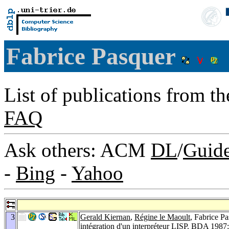
Fabrice Pasquer
List of publications from t
FAQ
Ask others: ACM
DL
/
Guid
-
Bing
-
Yahoo
3
Gerald Kiernan
,
Régine le Maoult
, Fabrice P
intégration d'un interpréteur LISP.
BDA 1987