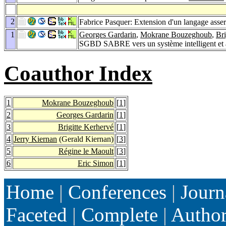
2
Fabrice Pasquer: Extension d'un langage assert
1
Georges Gardarin
,
Mokrane Bouzeghoub
,
Bri
SGBD SABRE vers un système intelligent et 
Coauthor Index
1
Mokrane Bouzeghoub
[
1
]
2
Georges Gardarin
[
1
]
3
Brigitte Kerhervé
[
1
]
4
Jerry Kiernan
(Gerald Kiernan)
[
3
]
5
Régine le Maoult
[
3
]
6
Eric Simon
[
1
]
Home
|
Conferences
|
Journ
Faceted
|
Complete
|
Autho