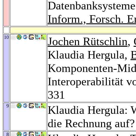
Datenbanksysteme 
Inform., Forsch. E
10
Jochen Rütschlin
,
Klaudia Hergula,
B
Komponenten-Middl
Interoperabilität 
331
9
Klaudia Hergula: 
die Rechnung auf
8