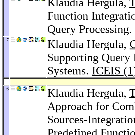
Klaudia Hergula,
T
Function Integrat
Query Processing.
7
Klaudia Hergula,
Supporting Query 
Systems.
ICEIS (1
6
Klaudia Hergula,
T
Approach for Com
Sources-Integratio
Predefined Functi