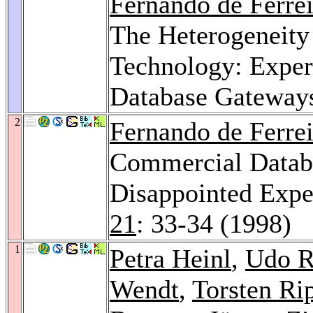
Fernando de Ferre
The Heterogeneit
Technology: Exper
Database Gateway
2
Fernando de Ferre
Commercial Databa
Disappointed Expe
21
: 33-34 (1998)
1
Petra Heinl
,
Udo R
Wendt
,
Torsten Ri