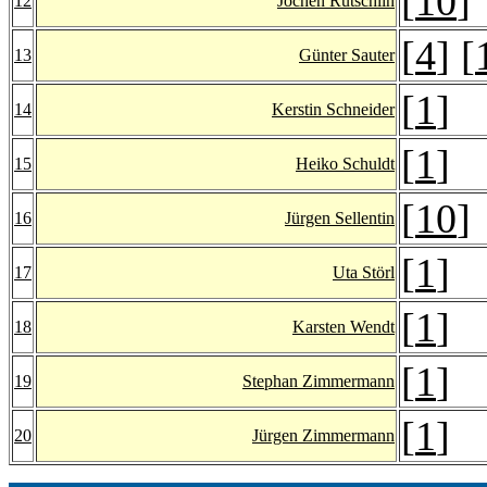
[
10
]
12
Jochen Rütschlin
[
4
] [
13
Günter Sauter
[
1
]
14
Kerstin Schneider
[
1
]
15
Heiko Schuldt
[
10
]
16
Jürgen Sellentin
[
1
]
17
Uta Störl
[
1
]
18
Karsten Wendt
[
1
]
19
Stephan Zimmermann
[
1
]
20
Jürgen Zimmermann