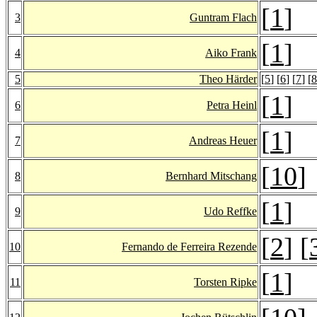
[
1
]
3
Guntram Flach
[
1
]
4
Aiko Frank
5
Theo Härder
[
5
] [
6
] [
7
] [
8
[
1
]
6
Petra Heinl
[
1
]
7
Andreas Heuer
[
10
]
8
Bernhard Mitschang
[
1
]
9
Udo Reffke
[
2
] [
10
Fernando de Ferreira Rezende
[
1
]
11
Torsten Ripke