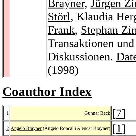
Brayner
,
Jürgen 
Störl
, Klaudia Her
Frank
,
Stephan Z
Transaktionen und
Diskussionen.
Dat
(1998)
Coauthor Index
[
7
]
1
Gunnar Beck
[
1
]
2
Angelo Brayner
(Ângelo Roncalli Alencar Brayner)