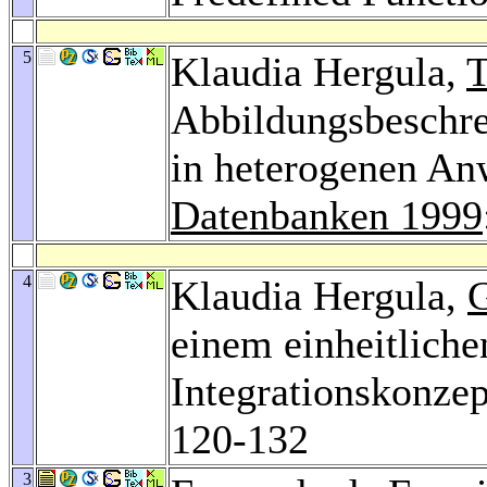
5
Klaudia Hergula,
T
Abbildungsbeschre
in heterogenen A
Datenbanken 1999
4
Klaudia Hergula,
G
einem einheitliche
Integrationskonze
120-132
3