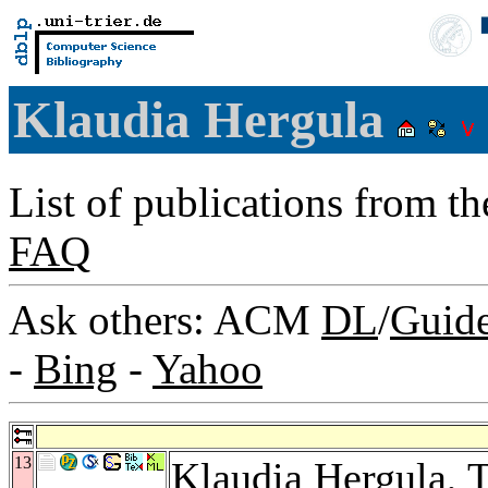
Klaudia Hergula
List of publications from t
FAQ
Ask others: ACM
DL
/
Guid
-
Bing
-
Yahoo
13
Klaudia Hergula,
T