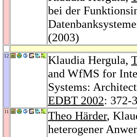
bei der Funktionsin
Datenbanksystem
(2003)
12
Klaudia Hergula,
T
and WfMS for Inte
Systems: Architec
EDBT 2002
: 372-
11
Theo Härder
, Kla
heterogener Anwen