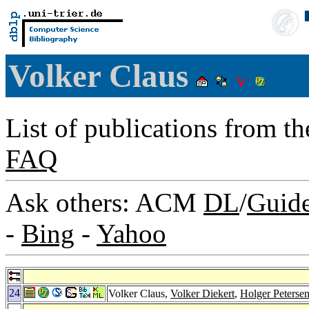
Volker Claus
List of publications from t
FAQ
Ask others: ACM
DL
/
Guid
-
Bing
-
Yahoo
24
Volker Claus,
Volker Diekert
,
Holger Peterse