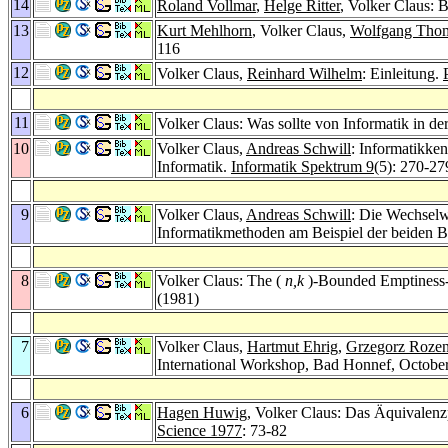
14
Roland Vollmar
,
Helge Ritter
, Volker Claus:
13
Kurt Mehlhorn
, Volker Claus,
Wolfgang Tho
116
12
Volker Claus,
Reinhard Wilhelm
: Einleitung.
11
Volker Claus: Was sollte von Informatik in de
10
Volker Claus,
Andreas Schwill
: Informatikke
Informatik.
Informatik Spektrum 9
(5): 270-27
9
Volker Claus,
Andreas Schwill
: Die Wechsel
Informatikmethoden am Beispiel der beiden 
8
Volker Claus: The (
n,k
)-Bounded Emptiness-
(1981)
7
Volker Claus,
Hartmut Ehrig
,
Grzegorz Roze
International Workshop, Bad Honnef, Octobe
6
Hagen Huwig
, Volker Claus: Das Äquivalen
Science 1977
: 73-82