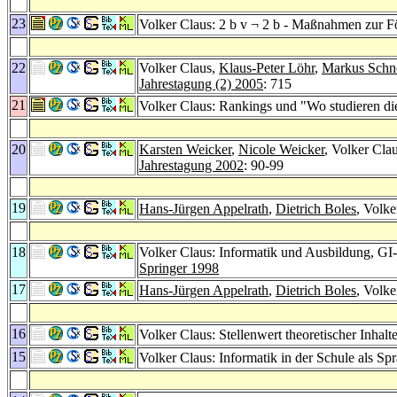
23
Volker Claus: 2 b v ¬ 2 b - Maßnahmen zur F
22
Volker Claus,
Klaus-Peter Löhr
,
Markus Schn
Jahrestagung (2) 2005
: 715
21
Volker Claus: Rankings und "Wo studieren di
20
Karsten Weicker
,
Nicole Weicker
, Volker Cla
Jahrestagung 2002
: 90-99
19
Hans-Jürgen Appelrath
,
Dietrich Boles
, Volke
18
Volker Claus: Informatik und Ausbildung, GI-
Springer 1998
17
Hans-Jürgen Appelrath
,
Dietrich Boles
, Volke
16
Volker Claus: Stellenwert theoretischer Inhalt
15
Volker Claus: Informatik in der Schule als Sp