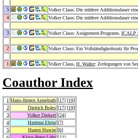
5
Volker Claus: Die mittlere Additionsdauer ein
4
Volker Claus: Die mittlere Additionsdauer ein
3
Volker Claus: Assignment-Programs.
ICALP 
2
Volker Claus: Ein Vollständigkeitssatz für P
1
Volker Claus,
H. Walter
: Zerlegungen von S
Coauthor Index
1
Hans-Jürgen Appelrath
[
17
] [
19
]
2
Dietrich Boles
[
17
] [
19
]
3
Volker Diekert
[
24
]
4
Hartmut Ehrig
[
7
]
5
Hagen Huwig
[
6
]
6
Klaus-Peter Löhr
[
22
]