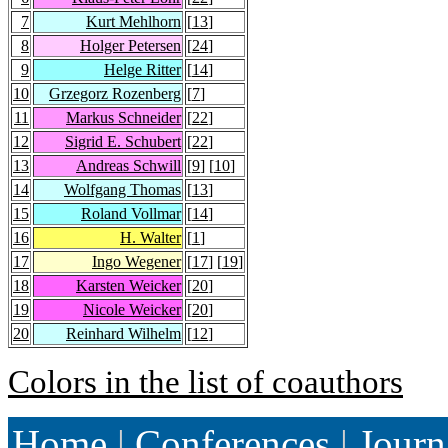
7
Kurt Mehlhorn
[
13
]
8
Holger Petersen
[
24
]
9
Helge Ritter
[
14
]
10
Grzegorz Rozenberg
[
7
]
11
Markus Schneider
[
22
]
12
Sigrid E. Schubert
[
22
]
13
Andreas Schwill
[
9
] [
10
]
14
Wolfgang Thomas
[
13
]
15
Roland Vollmar
[
14
]
16
H. Walter
[
1
]
17
Ingo Wegener
[
17
] [
19
]
18
Karsten Weicker
[
20
]
19
Nicole Weicker
[
20
]
20
Reinhard Wilhelm
[
12
]
Colors in the list of coauthors
Home
|
Conferences
|
Journ