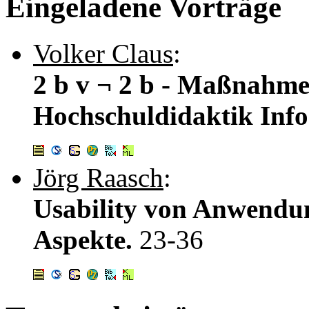
Eingeladene Vorträge
Volker Claus
:
2 b v ¬ 2 b - Maßnahme
Hochschuldidaktik Inf
Jörg Raasch
:
Usability von Anwendun
Aspekte.
23-36