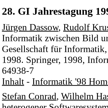
28. GI Jahrestagung 1
Jürgen Dassow
,
Rudolf Kru
Informatik zwischen Bild u
Gesellschaft für Informati
1998. Springer, 1998, Info
64938-7
Inhalt
-
Informatik '98 Hom
Stefan Conrad
,
Wilhelm Has
heterogener Softwaresyste