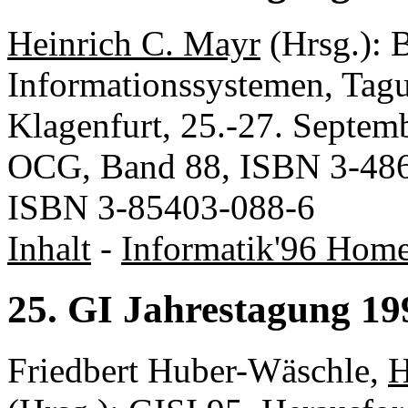
Heinrich C. Mayr
(Hrsg.): 
Informationssystemen, Tagu
Klagenfurt, 25.-27. Septemb
OCG, Band 88, ISBN 3-486
ISBN 3-85403-088-6
Inhalt
-
Informatik'96 Hom
25. GI Jahrestagung 19
Friedbert Huber-Wäschle,
H