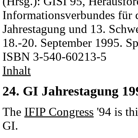
(Hrsg.): GISI 95, Herausfo
Informationsverbundes für d
Jahrestagung und 13. Schwe
18.-20. September 1995. Spr
ISBN 3-540-60213-5
Inhalt
24. GI Jahrestagung 1
The
IFIP Congress
'94 is th
GI.