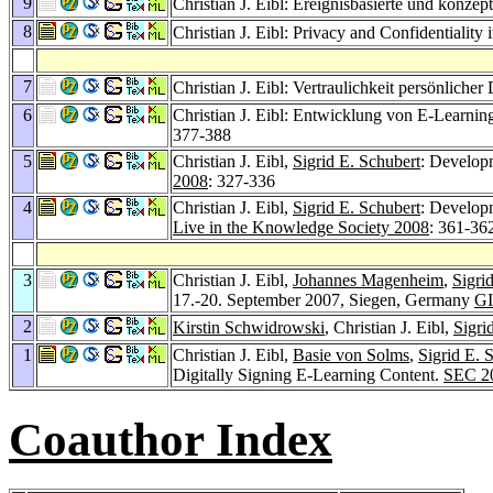
9
Christian J. Eibl: Ereignisbasierte und konz
8
Christian J. Eibl: Privacy and Confidentialit
7
Christian J. Eibl: Vertraulichkeit persönlic
6
Christian J. Eibl: Entwicklung von E-Learning
377-388
5
Christian J. Eibl,
Sigrid E. Schubert
: Develop
2008
: 327-336
4
Christian J. Eibl,
Sigrid E. Schubert
: Develop
Live in the Knowledge Society 2008
: 361-36
3
Christian J. Eibl,
Johannes Magenheim
,
Sigri
17.-20. September 2007, Siegen, Germany
GI
2
Kirstin Schwidrowski
, Christian J. Eibl,
Sigri
1
Christian J. Eibl,
Basie von Solms
,
Sigrid E. 
Digitally Signing E-Learning Content.
SEC 2
Coauthor Index