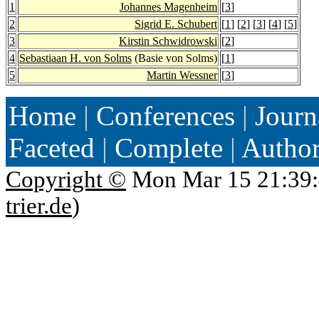
1
Johannes Magenheim
[
3
]
2
Sigrid E. Schubert
[
1
] [
2
] [
3
] [
4
] [
5
]
3
Kirstin Schwidrowski
[
2
]
4
Sebastiaan H. von Solms
(Basie von Solms)
[
1
]
5
Martin Wessner
[
3
]
Home
|
Conferences
|
Journ
Faceted
|
Complete
|
Autho
Copyright ©
Mon Mar 15 21:39:
trier.de
)