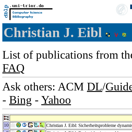
Christian J. Eibl
List of publications from t
FAQ
Ask others: ACM
DL
/
Guid
-
Bing
-
Yahoo
10
Christian J. Eibl: Sicherheitsprobleme dynam