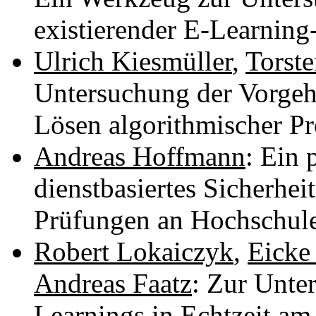
existierender E-Learning
Ulrich Kiesmüller
,
Torst
Untersuchung der Vorge
Lösen algorithmischer P
Andreas Hoffmann
: Ein 
dienstbasiertes Sicherhei
Prüfungen an Hochschul
Robert Lokaiczyk
,
Eicke
Andreas Faatz
: Zur Unte
Learnings in Echtzeit am