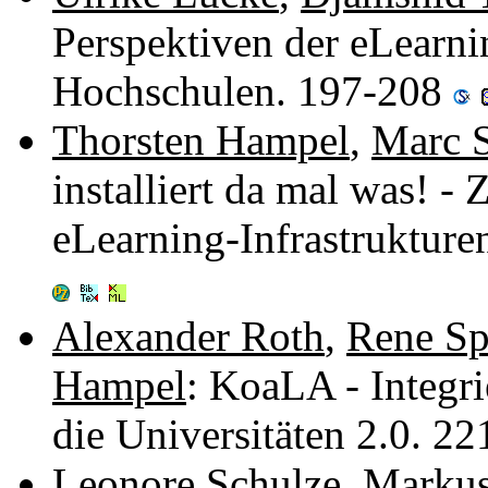
Perspektiven der eLearni
Hochschulen. 197-208
Thorsten Hampel
,
Marc S
installiert da mal was! -
eLearning-Infrastruktur
Alexander Roth
,
Rene Sp
Hampel
: KoaLA - Integri
die Universitäten 2.0. 2
Leonore Schulze
,
Markus