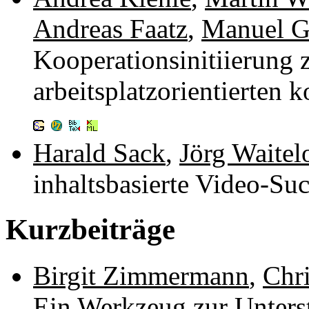
Andreas Faatz
,
Manuel G
Kooperationsinitiierung 
arbeitsplatzorientierten
Harald Sack
,
Jörg Waitel
inhaltsbasierte Video-S
Kurzbeiträge
Birgit Zimmermann
,
Chr
Ein Werkzeug zur Unters