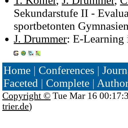
T. Köhler
,
J. Drummer
,
C
Sekundarstufe II - Evalu
sportbetonten Gymnasie
J. Drummer
: E-Learning
Home
|
Conferences
|
Journ
Faceted
|
Complete
|
Autho
Copyright ©
Tue Mar 16 00:17:
trier.de
)