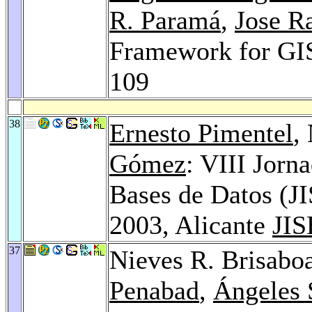
R. Paramá
,
Jose R
Framework for GIS
109
38
Ernesto Pimentel
,
Gómez
: VIII Jorn
Bases de Datos (J
2003, Alicante
JIS
37
Nieves R. Brisabo
Penabad
,
Ángeles 