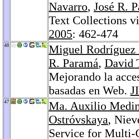
Navarro
,
José R. 
Text Collections 
2005
: 462-474
48
Miguel Rodríguez
R. Paramá
,
David T
Mejorando la acces
basadas en Web.
J
47
Ma. Auxilio Medi
Ostróvskaya
, Niev
Service for Multi-