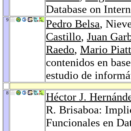
Database on Intern
9
Pedro Belsa
, Niev
Castillo
,
Juan Gar
Raedo
,
Mario Piatt
contenidos en base
estudio de informá
8
Héctor J. Hernánd
R. Brisaboa: Impl
Funcionales en Da