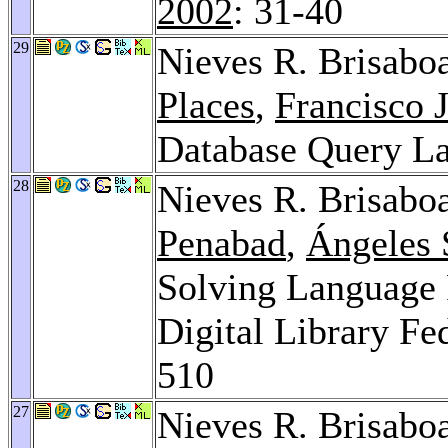
2002
: 31-40
29
Nieves R. Brisabo
Places
,
Francisco 
Database Query L
28
Nieves R. Brisabo
Penabad
,
Ángeles 
Solving Language 
Digital Library Fe
510
27
Nieves R. Brisabo