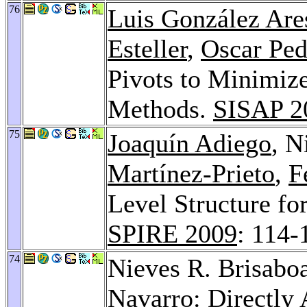
76
Luis González Are
Esteller
,
Oscar Ped
Pivots to Minimize
Methods.
SISAP 2
75
Joaquín Adiego
, N
Martínez-Prieto
,
F
Level Structure fo
SPIRE 2009
: 114-
74
Nieves R. Brisabo
Navarro
: Directly