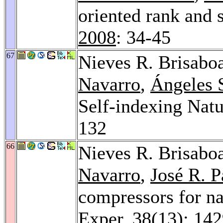
oriented rank and 
2008
: 34-45
67
Nieves R. Brisabo
Navarro
,
Ángeles S
Self-indexing Nat
132
66
Nieves R. Brisabo
Navarro
,
José R. 
compressors for na
Exper. 38
(13): 14