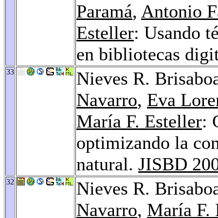
Paramá
,
Antonio F
Esteller
: Usando t
en bibliotecas digi
33
Nieves R. Brisabo
Navarro
,
Eva Loren
María F. Esteller
: 
optimizando la com
natural.
JISBD 20
32
Nieves R. Brisabo
Navarro
,
María F. 