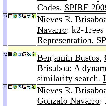
Codes.
SPIRE 200
73
Nieves R. Brisabo
Navarro
: k2-Tree
Representation.
SP
72
Benjamin Bustos
,
Brisaboa: A dynami
similarity search.
71
Nieves R. Brisabo
Gonzalo Navarro
: