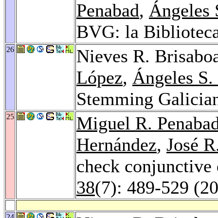
Penabad
,
Ángeles 
BVG: la Biblioteca
26
Nieves R. Brisabo
López
,
Ángeles S.
Stemming Galician
25
Miguel R. Penaba
Hernández
,
José R
check conjunctive
38
(7): 489-529 (2
24