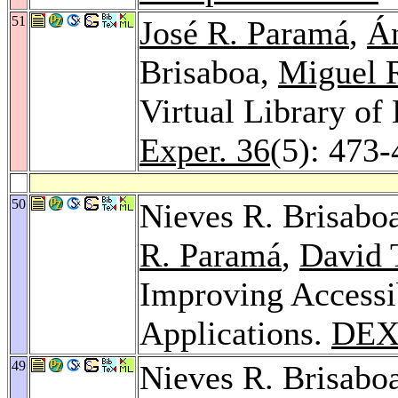
51
José R. Paramá
,
Án
Brisaboa,
Miguel 
Virtual Library o
Exper. 36
(5): 473
50
Nieves R. Brisabo
R. Paramá
,
David T
Improving Accessi
Applications.
DEX
49
Nieves R. Brisabo