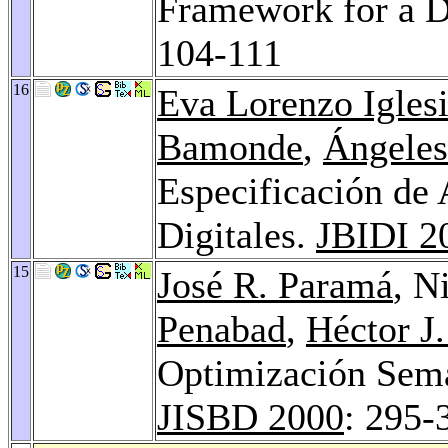
Framework for a D
104-111
16
Eva Lorenzo Igles
Bamonde
,
Ángeles
Especificación de 
Digitales.
JBIDI 2
15
José R. Paramá
, N
Penabad
,
Héctor J
Optimización Semá
JISBD 2000
: 295-