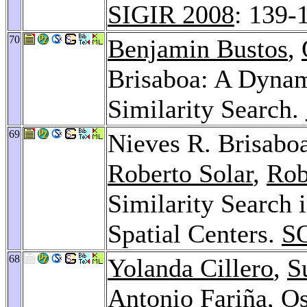
SIGIR 2008
: 139-
70
Benjamin Bustos
,
Brisaboa: A Dynam
Similarity Search.
69
Nieves R. Brisabo
Roberto Solar
,
Rob
Similarity Search 
Spatial Centers.
S
68
Yolanda Cillero
,
S
Antonio Fariña
,
Os