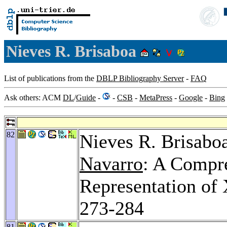
Nieves R. Brisaboa
List of publications from the
DBLP Bibliography Server
-
FAQ
Ask others: ACM
DL
/
Guide
-
-
CSB
-
MetaPress
-
Google
-
Bing
82
Nieves R. Brisabo
Navarro
: A Compr
Representation o
273-284
81