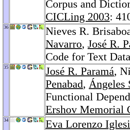
Corpus and Dictio
CICLing 2003
: 41
36
Nieves R. Brisabo
Navarro
,
José R. 
Code for Text Dat
35
José R. Paramá
, N
Penabad
,
Ángeles 
Functional Depend
Ershov Memorial 
34
Eva Lorenzo Igles