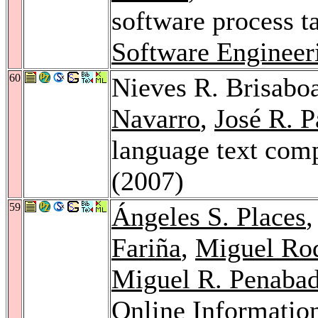
software process t
Software Engineer
60
Nieves R. Brisabo
Navarro
,
José R. 
language text com
(2007)
59
Ángeles S. Places
,
Fariña
,
Miguel Ro
Miguel R. Penaba
Online Informatio