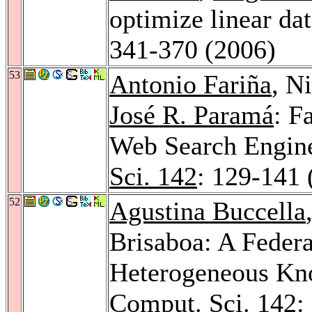
optimize linear da
341-370 (2006)
53
Antonio Fariña
, N
José R. Paramá
: F
Web Search Engin
Sci. 142
: 129-141 
52
Agustina Buccella
Brisaboa: A Federa
Heterogeneous Kn
Comput. Sci. 142
: