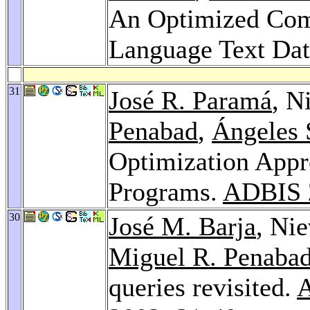
An Optimized Comp
Language Text Da
31
José R. Paramá
, N
Penabad
,
Ángeles 
Optimization Appr
Programs.
ADBIS 
30
José M. Barja
, Ni
Miguel R. Penaba
queries revisited.
A