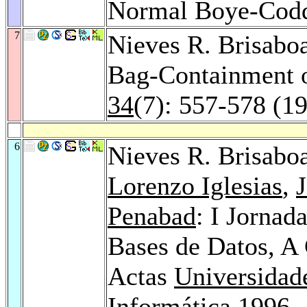
Normal Boye-Cod
7
Nieves R. Brisabo
Bag-Containment o
34
(7): 557-578 (1
6
Nieves R. Brisabo
Lorenzo Iglesias
,
Penabad
: I Jornad
Bases de Datos, A 
Actas
Universidad
Informática 1996