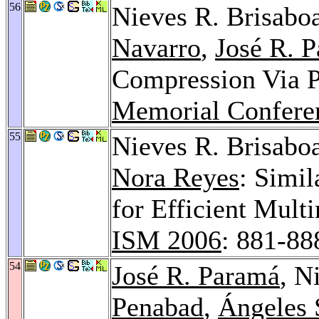
56
Nieves R. Brisabo
Navarro
,
José R. 
Compression Via 
Memorial Confere
55
Nieves R. Brisabo
Nora Reyes
: Simil
for Efficient Mult
ISM 2006
: 881-88
54
José R. Paramá
, N
Penabad
,
Ángeles 