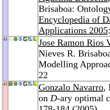
Brisaboa: Ontology
Encyclopedia of D
Applications 2005
43
Jose Ramon Rios V
Nieves R. Brisaboa
Modelling Approa
22
42
Gonzalo Navarro
,
on
D
-ary optimal 
178-184 (2005)