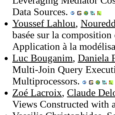
Leveraging Mediator Cos
Data Sources.
Youssef Lahlou
,
Nouredd
basée sur la composition e
Application à la modélis
Luc Bouganim
,
Daniela 
Multi-Join Query Execu
Multiprocessors.
Zoé Lacroix
,
Claude Del
Views Constructed with 