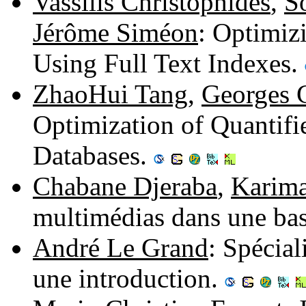
Vassilis Christophides
,
S
Jérôme Siméon
: Optimiz
Using Full Text Indexes.
ZhaoHui Tang
,
Georges 
Optimization of Quantifi
Databases.
Chabane Djeraba
,
Karim
multimédias dans une bas
André Le Grand
: Spécial
une introduction.