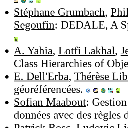
Stéphane Grumbach
,
Phi
Segoufin
: DEDALE, A Sp
A. Yahia
,
Lotfi Lakhal
,
J
Class Hierarchies of Obj
E. Dell'Erba
,
Thérèse Lib
géoréférencées.
Sofian Maabout
: Gestion
données avec des règles d
Patrick Bosc
,
Ludovic Li