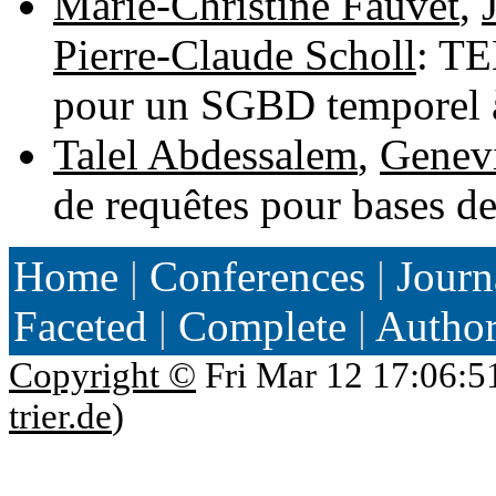
Marie-Christine Fauvet
,
Pierre-Claude Scholl
: TE
pour un SGBD temporel à
Talel Abdessalem
,
Genev
de requêtes pour bases d
Home
|
Conferences
|
Journ
Faceted
|
Complete
|
Autho
Copyright ©
Fri Mar 12 17:06:5
trier.de
)