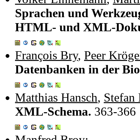
Sprachen und Werkzeug
HTML- und XML-Dok
François Bry
,
Peer Kröge
Datenbanken in der Bi
Matthias Hansch
,
Stefan
XML-Schema.
363-366
Manfred Broy
: