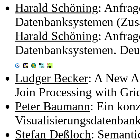
Harald Schöning
: Anfra
Datenbanksystemen (Zu
Harald Schöning
: Anfra
Datenbanksystemen. Deut
Ludger Becker
: A New A
Join Processing with Gri
Peter Baumann
: Ein kon
Visualisierungsdatenban
Stefan Deßloch
: Semanti