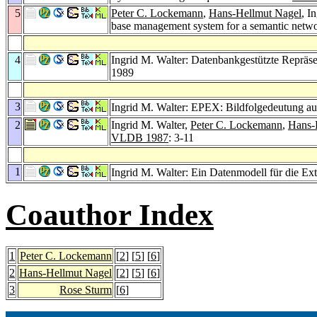
5
Peter C. Lockemann
,
Hans-Hellmut Nagel
, I
base management system for a semantic netw
4
Ingrid M. Walter: Datenbankgestützte Repräs
1989
3
Ingrid M. Walter: EPEX: Bildfolgedeutung a
2
Ingrid M. Walter,
Peter C. Lockemann
,
Hans-
VLDB 1987
: 3-11
1
Ingrid M. Walter: Ein Datenmodell für die Ex
Coauthor Index
1
Peter C. Lockemann
[
2
] [
5
] [
6
]
2
Hans-Hellmut Nagel
[
2
] [
5
] [
6
]
3
Rose Sturm
[
6
]