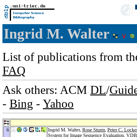
Ingrid M. Walter
List of publications from t
FAQ
Ask others: ACM
DL
/
Guid
-
Bing
-
Yahoo
6
Ingrid M. Walter,
Rose Sturm
,
Peter C. Lock
System for Image Sequence Evaluation.
VDB