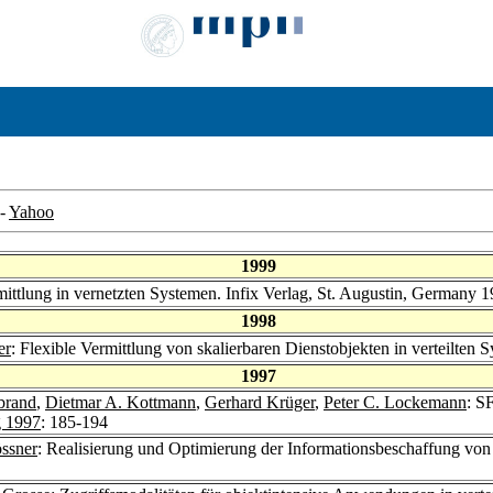
-
Yahoo
1999
mittlung in vernetzten Systemen. Infix Verlag, St. Augustin, Germany 
1998
er
: Flexible Vermittlung von skalierbaren Dienstobjekten in verteilten 
1997
brand
,
Dietmar A. Kottmann
,
Gerhard Krüger
,
Peter C. Lockemann
: S
g 1997
: 185-194
ssner
: Realisierung und Optimierung der Informationsbeschaffung vo