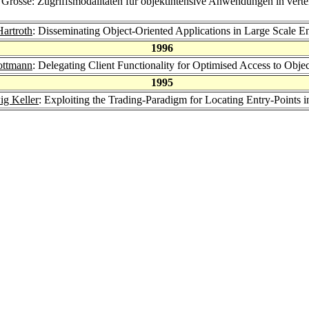
 Grosse: Zugriffsmodalitäten für objektintensive Anwendungen in vert
Hartroth
: Disseminating Object-Oriented Applications in Large Scale 
1996
ottmann
: Delegating Client Functionality for Optimised Access to Obje
1995
g Keller
: Exploiting the Trading-Paradigm for Locating Entry-Points 