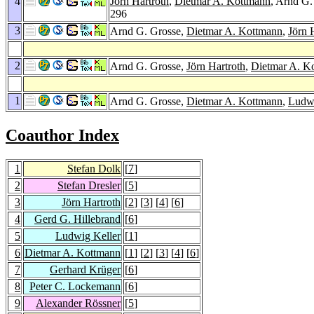
4
Jörn Hartroth
,
Dietmar A. Kottmann
, Arnd G.
296
3
Arnd G. Grosse,
Dietmar A. Kottmann
,
Jörn 
2
Arnd G. Grosse,
Jörn Hartroth
,
Dietmar A. K
1
Arnd G. Grosse,
Dietmar A. Kottmann
,
Ludwi
Coauthor Index
1
Stefan Dolk
[
7
]
2
Stefan Dresler
[
5
]
3
Jörn Hartroth
[
2
] [
3
] [
4
] [
6
]
4
Gerd G. Hillebrand
[
6
]
5
Ludwig Keller
[
1
]
6
Dietmar A. Kottmann
[
1
] [
2
] [
3
] [
4
] [
6
]
7
Gerhard Krüger
[
6
]
8
Peter C. Lockemann
[
6
]
9
Alexander Rössner
[
5
]