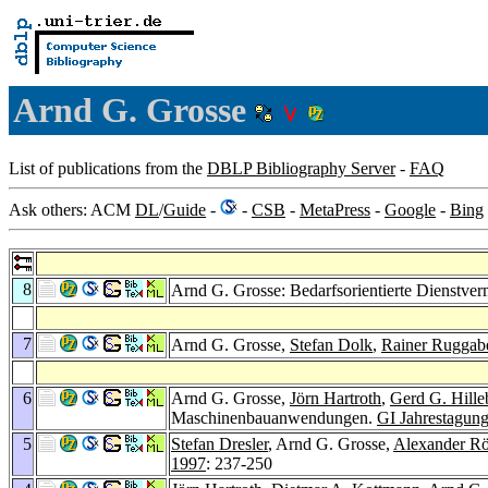
Arnd G. Grosse
List of publications from the
DBLP Bibliography Server
-
FAQ
Ask others: ACM
DL
/
Guide
-
-
CSB
-
MetaPress
-
Google
-
Bing
8
Arnd G. Grosse: Bedarfsorientierte Dienstver
7
Arnd G. Grosse,
Stefan Dolk
,
Rainer Ruggab
6
Arnd G. Grosse,
Jörn Hartroth
,
Gerd G. Hille
Maschinenbauanwendungen.
GI Jahrestagun
5
Stefan Dresler
, Arnd G. Grosse,
Alexander Rö
1997
: 237-250