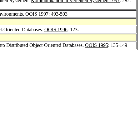
eilten Systemen.
Kommunikation in Verteilten Systemen 1997
: 282-
Environments.
OOIS 1997
: 493-503
ct-Oriented Databases.
OOIS 1996
: 123-
into Distributed Object-Oriented Databases.
OOIS 1995
: 135-149